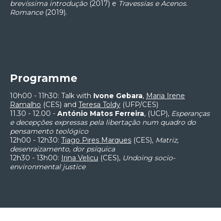
brevíssima introdução
(2017) e
Travessias e Acenos.
Romance
(2019).
Programme
10h00 - 11h30: Talk with
Ivone Gebara
,
Maria Irene
Ramalho
(CES) and
Teresa Toldy
(UFP/CES)
11.30 - 12.00 -
António Matos Ferreira
, (UCP),
Esperanças
e decepções expressas pela libertação num quadro do
pensamento teológico
12h00 - 12h30:
Tiago Pires Marques
(CES),
Matriz,
desenraizamento, dor psíquica
12h30 - 13h00:
Irina Velicu
(CES),
Undoing socio-
environmental justice