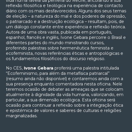
vida numa favela da periferia do Recife, ancorando a sua
reflexão filosófica e teológica na experiência de contacto
diário com os mais desfavorecidos. Alguns dos seus temas
de eleição – a natureza do mal e dos poderes de opressão,
o patriarcado e a destruição ecológica – resultam, pois, de
um diálogo constante entre experiência e reflexão teórica.
Autora de uma obra vasta, publicada em português,
espanhol, francês e inglês, Ivone Gebara percorre o Brasil e
diferentes partes do mundo ministrando cursos,
proferindo palestras sobre hermenêutica feminista e
ecofeminista, novas referências éticas e antropológicas e
os fundamentos filosóficos do discurso religioso.
No CES,
Ivone Gebara
proferirá uma palestra intitulada
“Ecofeminismo, para além da metafísica patriarcal”
(resumo ainda não disponível) e contaremos ainda com a
sua presença enquanto comentadora nesta oficina. Nele
teremos ocasião de debater as ameaças que se colocam
atualmente à dignidade da vida humana, valorizando, em
particular, a sua dimensão ecológica. Esta oficina será
ocasião para continuar a reflexão sobre a integração ética
e epistémica de valores e saberes de culturas e religiões
marginalizadas.